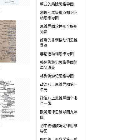
整式的乘除思维导图
图
地理七年级重点知识归
纳思维导图
思维导图软件哪个好用
免费
好看的非谓语动词思维
导图
非谓语动词思维导图
格列佛游记思维导图简
图
单又漂亮
格列佛游记思维导图
政治八上思维导图第一
单元
政治八上思维导图全书
合一张
欧姆定律思维导图九年
级
图
初中物理欧姆定律思维
导图
四年级上册数学第一单